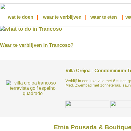
|
|
|
wat te doen
waar te verblijven
waar te eten
wa
Waar te verblijven in Trancoso?
Villa Créjoa - Condominium Te
Verblijf in een luxe villa met 6 suites
Med. Zwembad met zonneterras, sauna
Etnia Pousada & Boutique