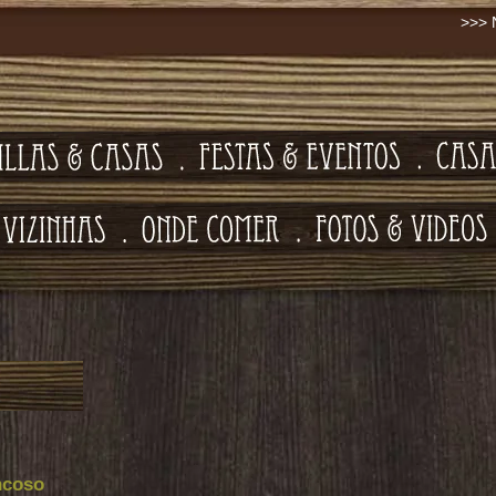
>>>
N
ncoso