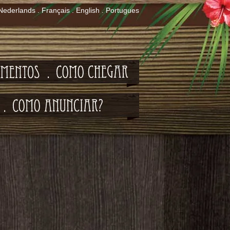
ederlands
.
Français
.
English
.
Portugues