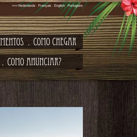
>>>
Nederlands
.
Français
.
English
.
Portugues